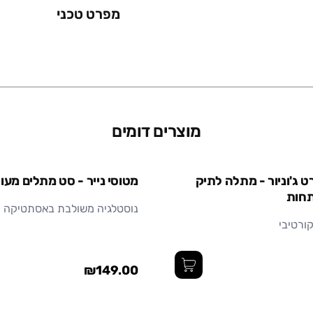
מפרט טכני
משקל (גרם)
מידות (ס"מ)
מוצרים דומים
חומר
ט ג'וניור - מתלה לתיק
מטוסי נייר - סט מתלים מעו
תחות
נוסטלגיה משולבת באסתטיקה ו
ורטיבי
₪149.00