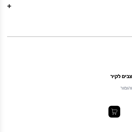
+
0.17
24 x 12.7 x 0.15
מתכת בצביעה אלקטרוסטטית (צבע אבקתי בתנור)
עמיד ואיכותי לאורך זמן.
צבים לקיר
הומור