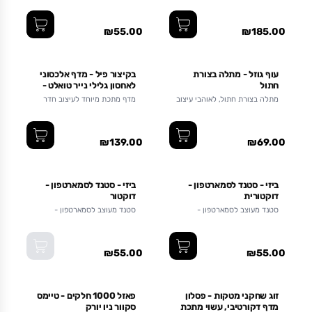
משתלם
₪55.00
₪185.00
עוף גוזל - מתלה בצורת
בקיצור פיל - מדף אלכסוני
חתול
לאחסון גלילי נייר טואלט -
שחור
מתלה בצורת חתול, לאוהבי עיצוב
מדף מתכת מיוחד לעיצוב חדר
וחתולים
האמבטיה והשירותים. \n \n
₪139.00
₪69.00
אזל מהמלאי
ביזי - סטנד לסמארטפון -
ביזי - סטנד לסמארטפון -
דוקטורית
דוקטור
סטנד מעוצב לסמארטפון -
סטנד מעוצב לסמארטפון -
דוקטור
דוקטור
₪55.00
₪55.00
זוג שחקני מטקות - פסלון
פאזל 1000 חלקים - טיימס
מדף דקורטיבי, עשוי מתכת
סקוור ניו יורק