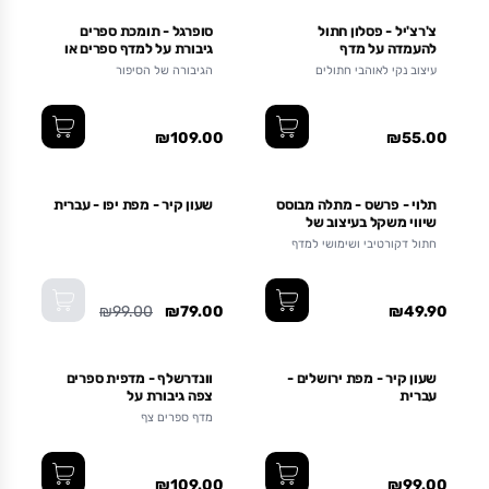
צ'רצ'יל - פסלון חתול
סופרגל - תומכת ספרים
להעמדה על מדף
גיבורת על למדף ספרים או
לשולחן העבודה במשרד או
עיצוב נקי לאוהבי חתולים
הגיבורה של הסיפור
בחדר הילדים
₪109.00
₪55.00
אזל מהמלאי
תלוי - פרשס - מתלה מבוסס
שעון קיר - מפת יפו - עברית
שיווי משקל בעיצוב של
חתול
חתול דקורטיבי ושימושי למדף
₪99.00
₪79.00
₪49.90
שעון קיר - מפת ירושלים -
וונדרשלף - מדפית ספרים
עברית
צפה גיבורת על
מדף ספרים צף
₪109.00
₪99.00