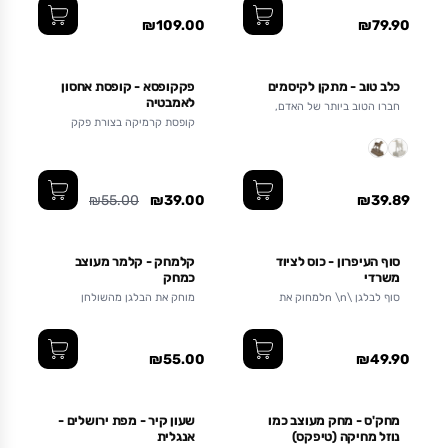
₪109.00
₪79.90
כלב טוב - מתקן לקיסמים
פקקופסא - קופסת אחסון
לאמבטיה
חברו הטוב ביותר של האדם,
עכשיו קרוב לצלחת \nמתנה
קופסת קרמיקה בצורת פקק
שימושית ויפה לאוהבי כלבים
אמבטיה
₪55.00
₪39.00
₪39.89
סוף העיפרון - כוס לציוד
קלמחק - קלמר מעוצב
משרדי
כמחק
סוף לבלגן \n \nלמחוק את
מוחק את הבלגן מהשולחן
הבלגן מהשולחן
₪55.00
₪49.90
מחק'ס - מחק מעוצב כמו
שעון קיר - מפת ירושלים -
נוזל מחיקה (טיפקס)
אנגלית