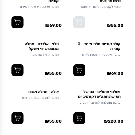
טישו מרובעת
קוביות
כיסוי לקופסאת טישו - קופסא
מתלה אקססוריז שטוח לארון
מרובעת
₪69.00
₪55.00
קולב קוביות תלת מימד - 3
תלוי - אלברט - מתלה
קוביות
מבוסס שיווי משקל
מתלה אקססוריז שטוח לארון
מתלה קוף דקורטיבי
₪55.00
₪69.00
פסלוני חתולים - סט של
אולה - מתלה מגבת
חמישה חתולים דקורטיביים
מתלה למגבת מטבח בדמות
להצבה על מדף
רקדנית פלמנקו
מתנה מושלמת לאוהבי חתולים!
זמין כסט, זוגות או בודדים
₪55.00
₪220.00