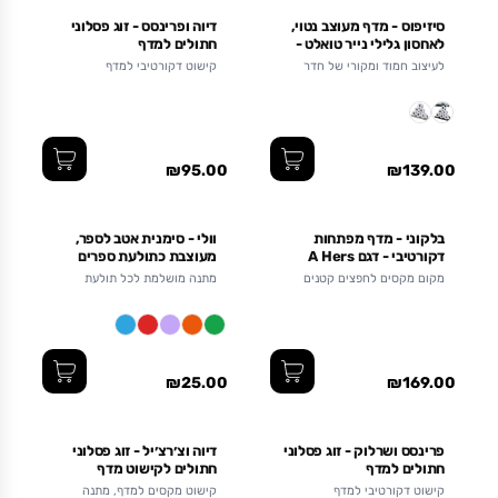
סיזיפוס - מדף מעוצב נטוי,
דיוה ופרינסס - זוג פסלוני
לאחסון גלילי נייר טואלט -
חתולים למדף
שחור/אפור
לעיצוב חמוד ומקורי של חדר
קישוט דקורטיבי למדף
השירותים / האמבטיה
₪95.00
₪139.00
בלקוני - מדף מפתחות
וולי - סימנית אטב לספר,
דקורטיבי - דגם A Hers
מעוצבת כתולעת ספרים
מקום מקסים לחפצים קטנים
מתנה מושלמת לכל תולעת
ספרים
₪25.00
₪169.00
פרינסס ושרלוק - זוג פסלוני
דיוה וצ׳רצ׳יל - זוג פסלוני
חתולים למדף
חתולים לקישוט מדף
קישוט דקורטיבי למדף
קישוט מקסים למדף, מתנה