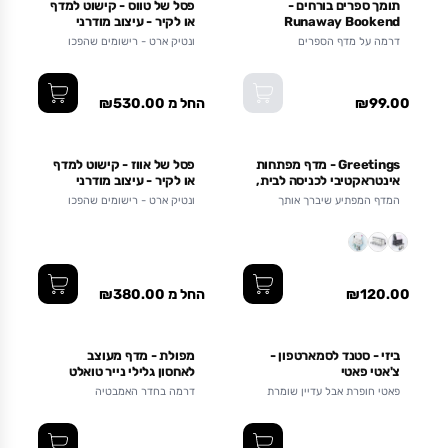
תומך ספרים בורחים -
פסל של טווס - קישוט למדף
Runaway Bookend
או לקיר - עיצוב מודרני
לבית - שלושה גדלים
דרמה על מדף הספרים
ונטיק ארט - רישומים שהפכו
לפסלי מתכת
₪99.00
החל מ ₪530.00
Greetings - מדף מפתחות
פסל של אווז - קישוט למדף
אינטראקטיבי לכניסה לבית,
או לקיר - עיצוב מודרני
עשוי מתכת
לבית - שלושה גדלים
המדף המפתיע שיברך אותך
ונטיק ארט - רישומים שהפכו
בהלוך ובחזור
לפסלי מתכת
₪120.00
החל מ ₪380.00
ביזי - סטנד לסמארטפון -
מפולת - מדף מעוצב
צ'אטי פאטי
לאחסון גלילי נייר טואלט
פאטי חופרת אבל עדיין שומרת
דרמה בחדר האמבטיה