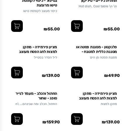
תחתית כיריים - סיליקון
בטיפול - כיסוי לקופסת
טישו מרובעת
Hot dish, Cool table \n \n
כיסוי מעוצב לקופסת טישו
מרובעת
₪55.00
₪55.00
פלנקטון - מסננת פסטה או
מציון פירמידה - מתקן
מסננת כללית למטבח -
למצות לחג הפסח מעוצב
אדום
כפירמידה מצרית - צבע:
מסננת פסטה מן הים
ליל הסדר בסטייל
כסף
₪139.00
₪49.90
מציון פירמידה - מתקן
החתול והכלב - מעמד לנייר
למצות לחג הפסח מעוצב
סופג - שחור
כפירמידה מצרית - צבע:
מתקן למצות
החתול, הכלב ומה שבינהם... \n
זהב
\n
₪159.90
₪139.00