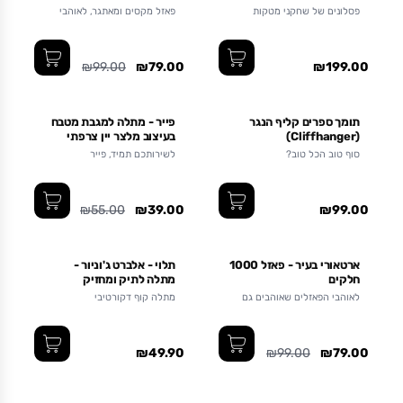
פסלונים של שחקני מטקות
פאזל מקסים ומאתגר, לאוהבי
ישראלים
הפאזלים
₪99.00
₪79.00
₪199.00
תומך ספרים קליף הנגר
פייר - מתלה למגבת מטבח
(Cliffhanger)
בעיצוב מלצר יין צרפתי
סוף טוב הכל טוב?
לשירותכם תמיד, פייר
₪55.00
₪39.00
₪99.00
ארטאורי בעיר - פאזל 1000
תלוי - אלברט ג'וניור -
חלקים
מתלה לתיק ומחזיק
מפתחות
לאוהבי הפאזלים שאוהבים גם
מתלה קוף דקורטיבי
אותנו
₪49.90
₪99.00
₪79.00
אזל מהמלאי