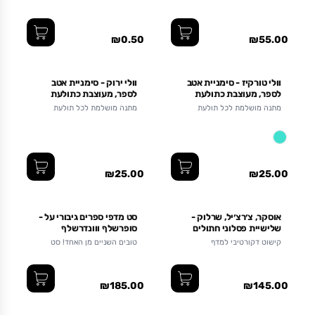
₪0.50
₪55.00
וולי טורקיז - סימניית אטב
וולי ירוק - סימניית אטב
לספר, מעוצבת כתולעת
לספר, מעוצבת כתולעת
ספרים
ספרים
מתנה מושלמת לכל תולעת
מתנה מושלמת לכל תולעת
ספרים
ספרים
₪25.00
₪25.00
אוסקר, צ׳רצ׳יל, שרלוק -
סט מדפי ספרים גיבורי על -
שלישיית פסלוני חתולים
סופרשלף ווונדרשלף
למדף
קישוט דקורטיבי למדף
טובים השניים מן האחד! סט
מדפי ספרים לו ולה במחיר
משתלם
₪185.00
₪145.00