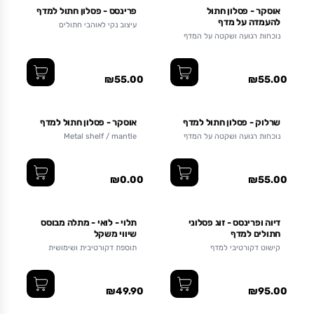
אוסקר - פסלון חתול
פרינסס - פסלון חתול למדף
להעמדה על מדף
עיצוב נקי לאוהבי חתולים
נוכחות רגועה ושקטה על המדף
שלכם. לא מיילל ולא שורט
₪55.00
₪55.00
שופינג איי אל 2025 -
שרלוק - פסלון חתול למדף
אוסקר - פסלון חתול למדף
25%
נוכחות רגועה ושקטה על המדף
Metal shelf / mantle
שלכם. לא מיילל ולא שורט
decoration.
₪0.00
₪55.00
דיוה ופרינסס - זוג פסלוני
תלוי - לואי - מתלה מבוסס
חתולים למדף
שיווי משקל
קישוט דקורטיבי למדף
תוספת דקורטיבית ושימושית
למדף, לאוהבי עיצוב וחתולים
₪49.90
₪95.00