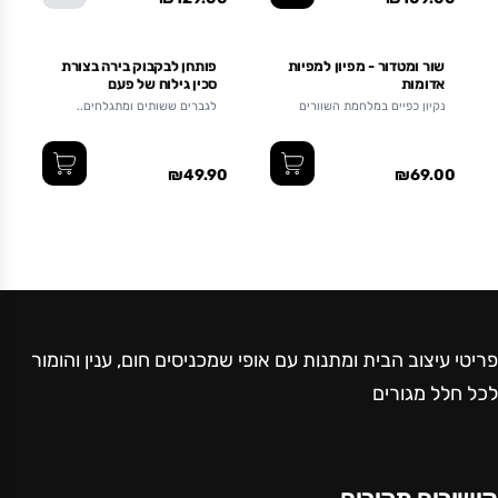
שור ומטדור - מפיון למפיות
פותחן לבקבוק בירה בצורת
אדומות
סכין גילוח של פעם
נקיון כפיים במלחמת השוורים
לגברים ששותים ומתגלחים..
₪49.90
₪69.00
פריטי עיצוב הבית ומתנות עם אופי שמכניסים חום, ענין והומור
לכל חלל מגורים