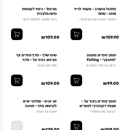
החתול והעורב - מעמד לנייר
בטיפול - כיסוי לקופסת
סופג - שחור
טישו מלבנית
החתול, העורב ומה שבינהם...
כיסוי מעוצב לקופסת טישו
מלבנית
₪109.00
₪159.90
תומך ספרים מעוצב
סופרשלף - מדף ספרים צף
״מתגונן״ - Falling
בעיצוב גיבור על - מדף
Bookend - לעיצוב וקישוט
דקורטיבי לחלל המגורים,
דרמה על מדף הספרים
מדף ספרים צף
מדף הספרים
חלל העבודה או חדר הילדים
₪109.00
₪99.00
אזל מהמלאי
תומך ספרים גיבור על -
זוג יונים - פסלוני יונים
מעמד דקורטיבי לספרים
לקישוט מדף - מתנה
למדף, לספריה או לשולחן
מיוחדת ורומנטית לעיצוב
"הגיבור של הסיפור"
אהבה על המדף..
העבודה
הבית
₪129.00
₪109.00