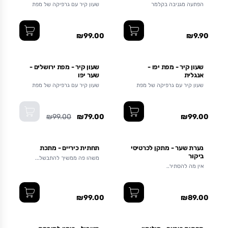
הפתעה מגניבה בקלמר
שעון קיר עם גרפיקה של מפת
כיכר השעון טליתא קומי במרכז
העיר ירושלים
₪99.00
₪9.90
אזל מהמלאי
שעון קיר - מפת יפו -
שעון קיר - מפת ירושלים -
אנגלית
שער יפו
שעון קיר עם גרפיקה של מפת
שעון קיר עם גרפיקה של מפת
כיכר השעון ביפו
ירושלים
₪99.00
₪79.00
₪99.00
נערת שער - מתקן לכרטיסי
תחתית כיריים - מתכת
ביקור
משהו פה ממשיך להתבשל...
אין מה להסתיר..
₪99.00
₪89.00