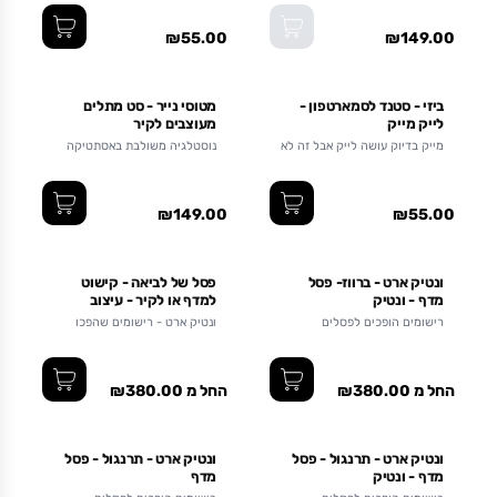
₪55.00
₪149.00
ביזי - סטנד לסמארטפון -
מטוסי נייר - סט מתלים
לייק מייק
מעוצבים לקיר
מייק בדיוק עושה לייק אבל זה לא
נוסטלגיה משולבת באסתטיקה
מפריע לו לתמוך
והומור
₪149.00
₪55.00
ונטיק ארט - ברווז- פסל
פסל של לביאה - קישוט
מדף - ונטיק
למדף או לקיר - עיצוב
מודרני לבית - שלושה גדלים
רישומים הופכים לפסלים
ונטיק ארט - רישומים שהפכו
לפסלי מתכת
החל מ ₪380.00
החל מ ₪380.00
ונטיק ארט - תרנגול - פסל
ונטיק ארט - תרנגול - פסל
מדף - ונטיק
מדף