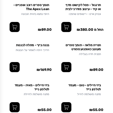
תרנגול - פסל לקישוט מדף
תומך ספרים רוכב אופניים -
או קיר - עיצוב מודרני לבית
The Apex Lean
- שלושה גדלים
ונטיק ארט - רישומים שהפכו
היופי נמצא בזווית הנכונה
לפסלי מתכת
החל מ ₪380.00
₪89.00
הטייה מלאה - תומך ספרים
בננה ביץ׳ - מתלה לבננות
מעוצב כאופנוע ספורט
הדרך היפה לשמור על הבננות
טריות
תפנית חדה בעלילה
₪169.90
₪89.00
ביזי חיילים - טום - מעמד
ביזי חיילים - מאיה - מעמד
לטלפון נייד
לטלפון נייד
מתנה מושלמת לחייל
מתנה מושלמת לחיילת
₪55.00
₪55.00