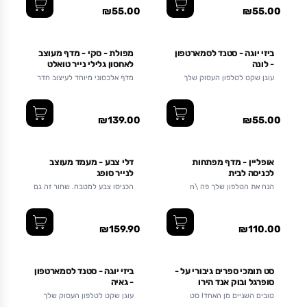
₪55.00
₪55.00
ביזי יוגה - סטנד לסמארטפון
מפולת - סקי - מדף מעוצב
- לונה
לאחסון גלילי נייר טואלט
עוגן שקט לטלפון העסוק שלך
מדף אלכסוני מיוחד לעיצוב חדר
השירותים או האמבטיה
₪139.00
₪55.00
אופליין - מדף מפתחות
דלי צבע - מעמד מעוצב
לכניסה לבית
לנייר סופג
הנח את הטלפון שלך פה \n
הכניסו צבע למטבח. שחור זה גם
\nYou are Offline
צבע. \n
₪159.90
₪110.00
סט תומכי ספרים גיבורי על -
ביזי יוגה - סטנד לסמארטפון
סופרגל ובוק אנד הירו
- גאיה
טובים השניים מן האחד! סט
עוגן שקט לטלפון העסוק שלך
תומכי ספרים לו ולה במחיר