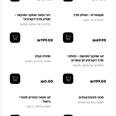
אקסטרים - פסלון מדף
רוני ומוטי שחקני מטקות -
פסלון מדף דקורטיבי
להחליק על הקצה
פסלונים של שחקני מטקות
ישראלים
₪199.00
₪69.90
זוג שחקני מטקות - פסלוני
מתלה קולב
מדף דקורטיביים עשויים
מתלה לבגדים, חפצים,
מתכת
תכשיטים, תיקים וכו' בצורת קולב
פסלונים של שחקני מטקות
בגדים מוקטן
ישראלים
₪0.00
₪199.00
סנאי מפצח אגוזים
זוג תומכי ספרים לספרי
בישול
מעשה בשלושה אגוזים
תומכים לספרי בישול