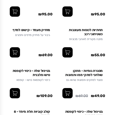
לאוהבי חתולים
₪95.00
₪95.00
תחתיות לכוסות מעוצבות
מחזיק מעמד - קישוט למדף
כשטיחוני רכב
גיבור על מחזיק מדפים וחפצים
באויר
מתנה מקורית לאוהבי מכוניות
₪69.00
₪55.00
מסגרת גומיות - מתקן
בטיפול שלה - כיסוי לקופסת
שולחני לפתקי ממו ותמונות
טישו מלבנית
סטנד לפתקים ותמונות שהוא גם
כיסוי לקופסאת טישו - קופסא
ריפוי בעיסוק. ניתן לעיצוב
מלבנית
משתנה.
₪109.00
₪69.00
₪49.00
אזל מהמלאי
בטיפול שלה - כיסוי לקופסת
קולב קוביות תלת מימד - 6