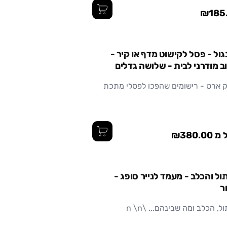
₪185
קטן
בינוני
ול - פסל לקישוט מדף או קיר -
ב מודרני לבית - שלושה גדלים
ק ארט - רישומים שהפכו לפסלי מתכת
₪380.0
ל והכלב - מעמד לנייר סופג -
ר
, הכלב ומה שבינהם... \n \n