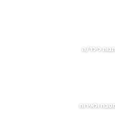
נות לילד/ה
טבח ולאירוח