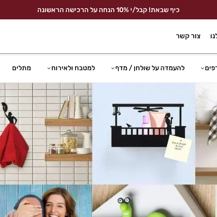
כיף שבאת! קבל/י 10% הנחה על הרכישה הראשונה
נו
צור קשר
פים
להעמדה על שולחן / מדף
למטבח ולאירוח
מתלים