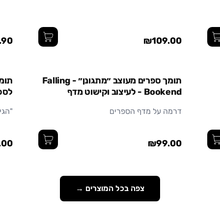
.90
₪109.00
תומך ספרים מעוצב ״מתגונן״ - Falling
תומך
Bookend - לעיצוב וקישוט מדף
לספר
הספרים
העב
דרמה על מדף הספרים
"הגי
.00
₪99.00
צפה בכל המוצרים →