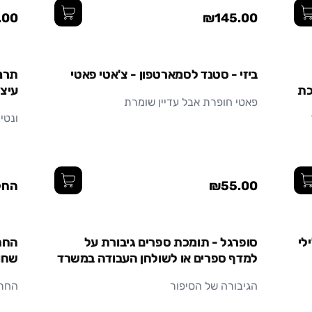
.00
₪145.00
גדול
ביזי - סטנד לסמארטפון - צ'אטי פאטי
תרנג
כת
עיצו
פאטי חופרת אבל עדיין שומרת
ונטי
₪55.00
החל מ 0
לי
סופרגל - תומכת ספרים גיבורת על
החתו
למדף ספרים או לשולחן העבודה במשרד
שחו
או בחדר הילדים
הגיבורה של הסיפור
החתול