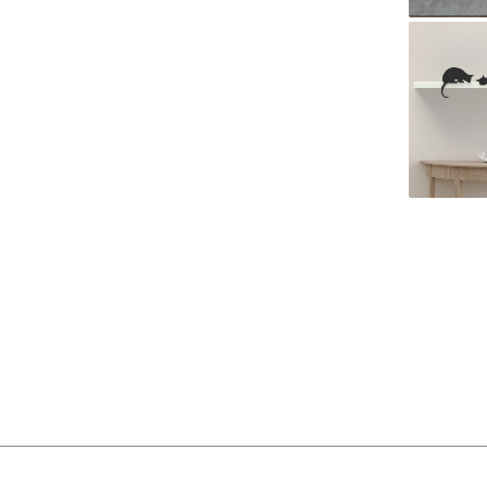
משקל (גרם)
מידות (ס"מ)
חומר