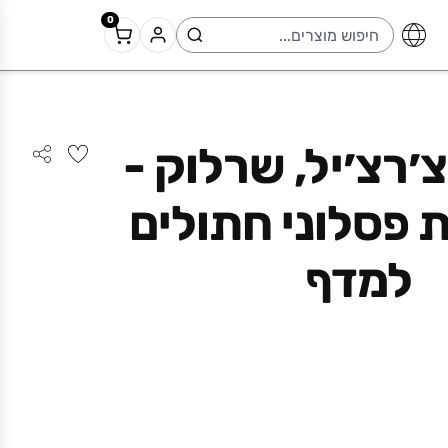
0
׳רצ׳יל, שרלוק -
 פסלוני חתולים
למדף