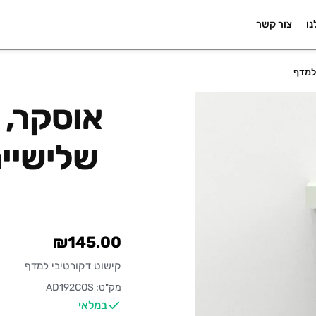
נו
צור קשר
 למדף
אוסקר, צ
שלישיית
₪145.00
קישוט דקורטיבי למדף
מק"ט: AD192COS
במלאי