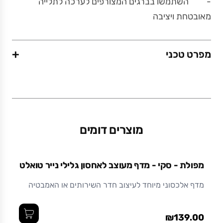
- השתמשו בברגים המצורפים לערכה לתלייה
מאובטחת ויציבה
+
מפרט טכני
משקל (גרם)
550
מוצרים דומים
מידות (ס"מ)
45 x 10.5 x 2.5
מפולת - סקי - מדף מעוצב לאחסון גלילי נייר טואלט
חומר
מדף אלכסוני מיוחד לעיצוב חדר השירותים או האמבטיה
לנוחיותכם, המוצר מסופק עם ברגים ודיבלים., מתכת
בצביעה אלקטרוסטטית (צבע אבקתי בתנור) עמיד
₪139.00