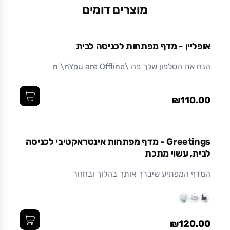
מוצרים דומים
מידות (ס"מ)
24 x 9 x 13.5
אופליין - מדף מפתחות לכניסה לבית
חומר
הנח את הטלפון שלך פה \n \nYou are Offline
מתכת בצביעה אלקטרוסטטית (צבע אבקתי בתנור)
עמיד ואיכותי לאורך זמן.
₪110.00
Greetings - מדף מפתחות אינטראקטיבי לכניסה
לבית, עשוי מתכת
המדף המפתיע שיברך אותך בהלוך ובחזור
₪120.00