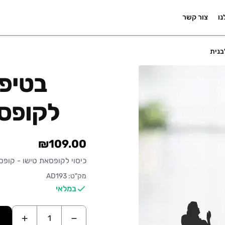
נו
צור קשר
בנית
בטיפו
לקופסת
₪109.00
כיסוי לקופסאת טישו - קופס
מק"ט: AD193
במלאי
+
−