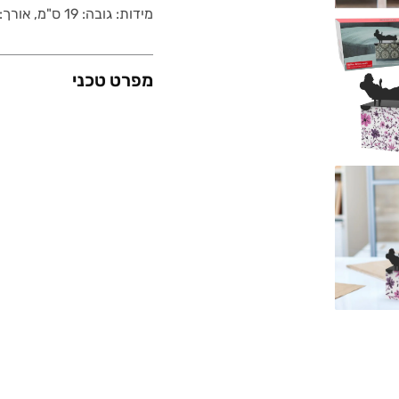
מידות: גובה: 19 ס"מ, אורך: 11 ס"מ, עומק: 9 ס"מ . משקל: 220 גר'.
מפרט טכני
משקל (גרם)