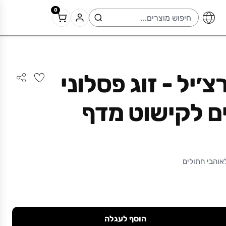
0
צ׳יל - זוג פסלוני
ם לקישוט מדף
והבי חתולים
הוסף לעגלה