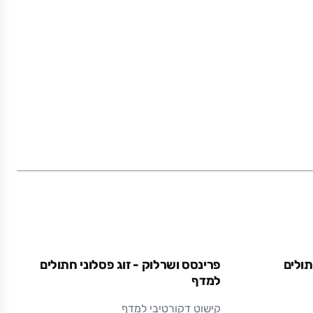
16 x 2.6 x 24
מתכת בצביעה אלקטרוסטטית (צבע אבקתי בתנור)
עמיד ואיכותי לאורך זמן.
תולים
פרינסס ושרלוק - זוג פסלוני חתולים
למדף
קישוט דקורטיבי למדף