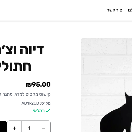
נו
צור קשר
דיוה וצ׳ר
חתולי
₪95.00
קישוט מקסים למדף, מתנה לא
מק"ט: AD192CD
במלאי
+
−