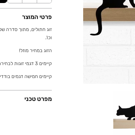
פרטי המוצר
וכו'.
הזוג במחיר מוזל!
קיימים 3 דגמי זוגות לבחירה: דיווה ופרינסס, דיווה וצ'רצ'יל, פרינסס ושרלוק
קיימים חמישה דגמים בודדים 
מפרט טכני
משקל (גרם)