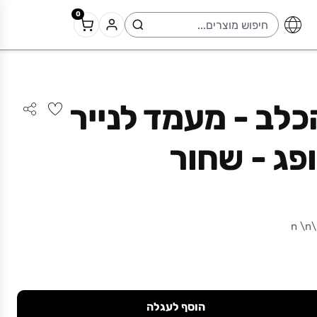
0
כלב - מעמד לנייר
פג - שחור
n
הוסף לעגלה