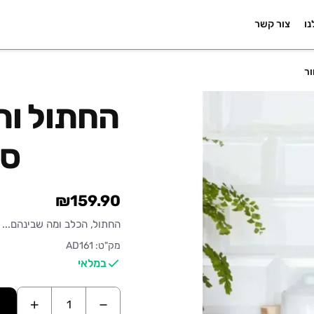
נו
צור קשר
ור
החתול וה
סו
₪159.90
החתול, הכלב ומה שבינהם... \ \n
מק"ט: AD161
במלאי
+
−