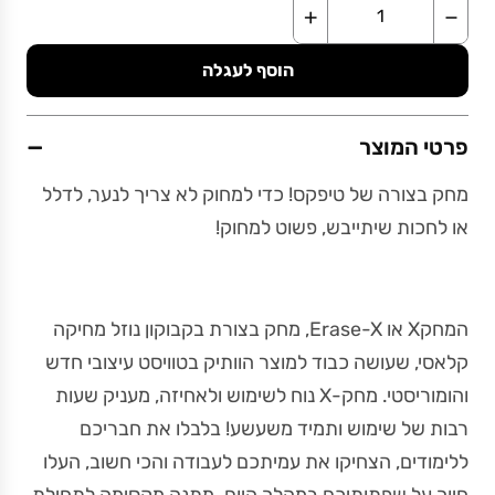
+
−
הוסף לעגלה
−
פרטי המוצר
מחק בצורה של טיפקס! כדי למחוק לא צריך לנער, לדלל
או לחכות שיתייבש, פשוט למחוק!
המחקX או Erase-X, מחק בצורת בקבוקון נוזל מחיקה
קלאסי, שעושה כבוד למוצר הוותיק בטוויסט עיצובי חדש
והומוריסטי. מחק-X נוח לשימוש ולאחיזה, מעניק שעות
רבות של שימוש ותמיד משעשע! בלבלו את חבריכם
ללימודים, הצחיקו את עמיתכם לעבודה והכי חשוב, העלו
חיוך על שפתותיכם במהלך היום. מתנה מקסימה לתחילת