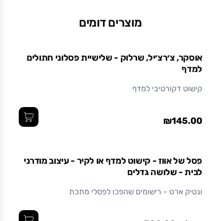
420
מוצרים דומים
מידות (ס"מ)
11 x 11 x 7.5
אוסקר, צ׳רצ׳יל, שרלוק - שלישיית פסלוני חתולים
למדף
חומר
קישוט דקורטיבי למדף
קרמיקה
₪145.00
פסל של אווז - קישוט למדף או לקיר - עיצוב מודרני
לבית - שלושה גדלים
ונטיק ארט - רישומים שהפכו לפסלי מתכת