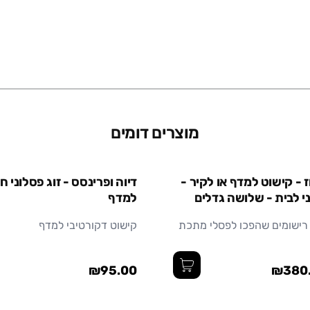
מידות (ס"מ)
חומר
מוצרים דומים
קטן
 - קישוט למדף או לקיר -
דיוה ופרינסס - זוג פסלוני ח
י לבית - שלושה גדלים
למדף
 רישומים שהפכו לפסלי מתכת
קישוט דקורטיבי למדף
₪95.00