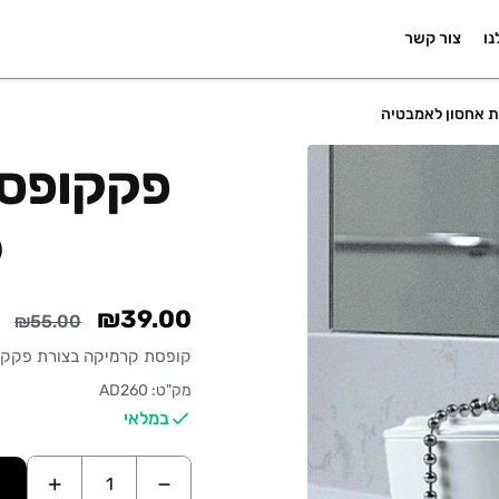
נו
צור קשר
 אחסון לאמבטיה
פקקופסא
ל
₪39.00
₪55.00
קופסת קרמיקה בצורת פקק 
מק"ט: AD260
במלאי
+
−