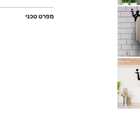
מפרט טכני
משקל (גרם)
מידות (ס"מ)
חומר