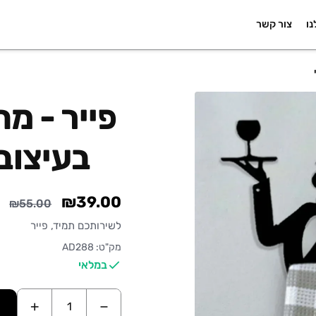
נו
צור קשר
פייר - מ
בעיצוב 
₪39.00
₪55.00
לשירותכם תמיד, פייר
מק"ט: AD288
במלאי
+
−