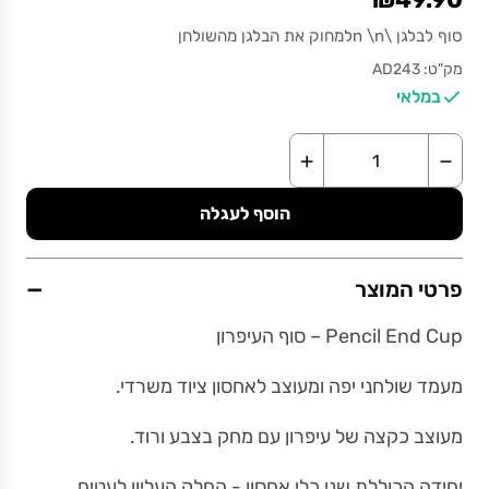
סוף לבלגן \n \nלמחוק את הבלגן מהשולחן
מק"ט: AD243
במלאי
+
−
הוסף לעגלה
−
פרטי המוצר
Pencil End Cup – סוף העיפרון
מעמד שולחני יפה ומעוצב לאחסון ציוד משרדי.
מעוצב כקצה של עיפרון עם מחק בצבע ורוד.
יחידה הכוללת שני כלי אחסון - החלק העליון לעטים,