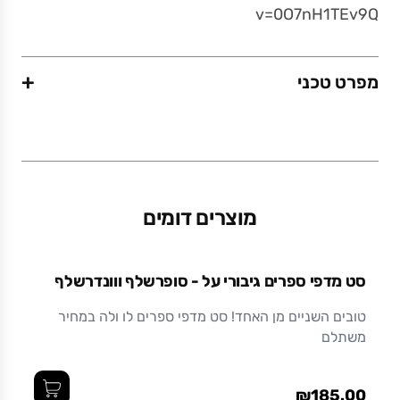
v=0O7nH1TEv9Q
+
מפרט טכני
משקל (גרם)
450
מוצרים דומים
מידות (ס"מ)
14 x 12 x 17
סט מדפי ספרים גיבורי על - סופרשלף ווונדרשלף
חומר
טובים השניים מן האחד! סט מדפי ספרים לו ולה במחיר
משתלם
לנוחיותכם, המוצר מסופק עם ברגים ודיבלים., מתכת
בצביעה אלקטרוסטטית (צבע אבקתי בתנור) עמיד
ואיכותי לאורך זמן.
₪185.00