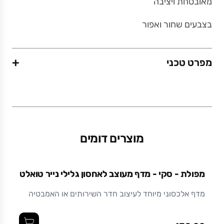
מאובטחת ויציבה
בצבעים שחור ואפור
+
מפרט טכני
משקל (גרם)
550
מוצרים דומים
מידות (ס"מ)
45 x 10.5 x 2.5
מפולת - סקי - מדף מעוצב לאחסון גלילי נייר טואלט
חומר
מדף אלכסוני מיוחד לעיצוב חדר השירותים או האמבטיה
לנוחיותכם, המוצר מסופק עם ברגים ודיבלים., מתכת
בצביעה אלקטרוסטטית (צבע אבקתי בתנור) עמיד