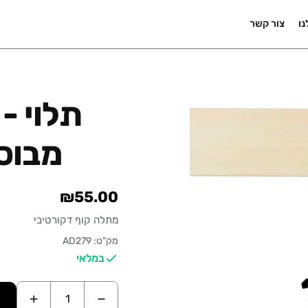
נו
צור קשר
תלוי -
מבוסס
₪55.00
מתלה קוף דקורטיבי
מק"ט: AD279
במלאי
+
−