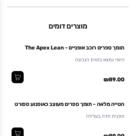
משקל (גרם)
95
מוצרים דומים
מידות (ס"מ)
16.5 x 7 x 15.7
תומך ספרים רוכב אופניים - The Apex Lean
חומר
היופי נמצא בזווית הנכונה
מתכת בצביעה אלקטרוסטטית (צבע אבקתי בתנור)
עמיד ואיכותי לאורך זמן.
₪89.00
הטייה מלאה - תומך ספרים מעוצב כאופנוע ספורט
תפנית חדה בעלילה