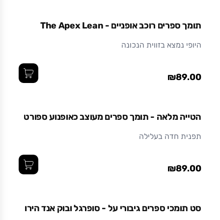
מידות (ס"מ)
18 x 12 x 11.8
תומך ספרים רוכב אופניים - The Apex Lean
חומר
היופי נמצא בזווית הנכונה
מתכת בצביעה אלקטרוסטטית (צבע אבקתי בתנור)
עמיד ואיכותי לאורך זמן.
₪89.00
הטייה מלאה - תומך ספרים מעוצב כאופנוע ספורט
תפנית חדה בעלילה
₪89.00
סט תומכי ספרים גיבורי על - סופרגל ובוק אנד הירו