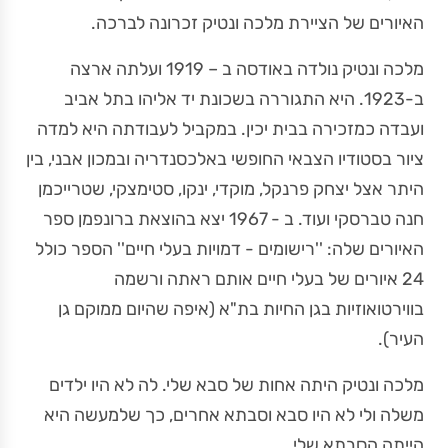
האיורים של הציירת מלכה ונטיק זכרונה לברכה.
מלכה ונטיק נולדה באודסה ב – 1919 ועלתה ארצה
ב-1923. היא התגוררה בשכונת יד אליהו בתל אביב
ועבדה כמזכירה בבית יכין. במקביל לעבודתה היא למדה
ציור בסטודיו הצבאי החופשי באלכסנדריה ובמכון אבני, בין
היתר אצל יצחק פרנקל, מוקדי, ינקו, סטימצקי, שטרייכמן
חנה טברסקי ועוד. ב - 1967 יצא בהוצאת ברונפמן ספר
האיורים שלה: ''רישומים - דמויות בעלי חיים'' הספר כולל
24 איורים של בעלי חיים אותם ראתה ורשמה
בווירטואוזיות בגן החיות בת"א (איפה שהיום ממוקם גן
העיר).
מלכה ונטיק היתה אחות של סבא שלי. לה לא היו ילדים
משלה ולי לא היו סבא וסבתא אחרים, כך שלמעשה היא
הייתה הסבתא שלי.