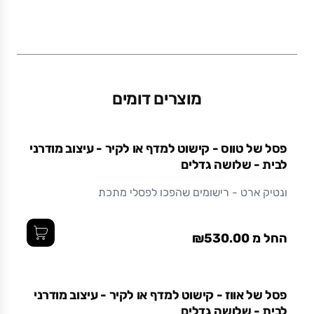
משקל (גרם)
0.52
מוצרים דומים
חומר
מתכת בצביעה אלקטרוסטטית (צבע אבקתי בתנור)
פסל של טווס - קישוט למדף או לקיר - עיצוב מודרני
עמיד ואיכותי לאורך זמן.
לבית - שלושה גדלים
ונטיק ארט - רישומים שהפכו לפסלי מתכת
החל מ ₪530.00
פסל של אווז - קישוט למדף או לקיר - עיצוב מודרני
לבית - שלושה גדלים