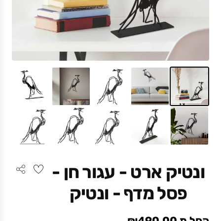
ונטיק ארט - עגור חן -
פסל מדף - ונטיק
החל מ ₪490.00