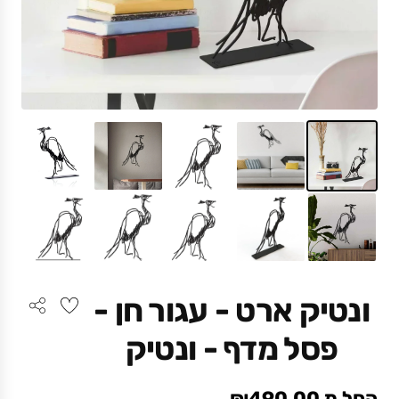
ונטיק ארט - עגור חן -
פסל מדף - ונטיק
החל מ ₪490.00