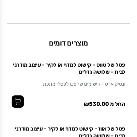
משקל (גרם)
0.52
מוצרים דומים
חומר
מתכת בצביעה אלקטרוסטטית (צבע אבקתי בתנור)
פסל של טווס - קישוט למדף או לקיר - עיצוב מודרני
עמיד ואיכותי לאורך זמן.
לבית - שלושה גדלים
ונטיק ארט - רישומים שהפכו לפסלי מתכת
החל מ ₪530.00
פסל של אווז - קישוט למדף או לקיר - עיצוב מודרני
לבית - שלושה גדלים