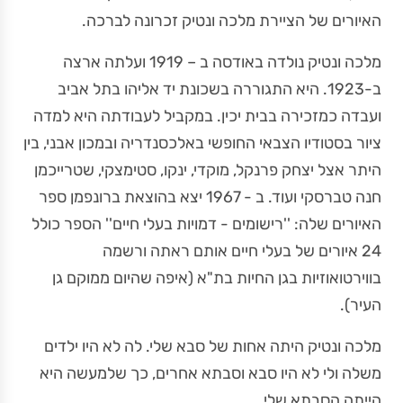
האיורים של הציירת מלכה ונטיק זכרונה לברכה.
מלכה ונטיק נולדה באודסה ב – 1919 ועלתה ארצה
ב-1923. היא התגוררה בשכונת יד אליהו בתל אביב
ועבדה כמזכירה בבית יכין. במקביל לעבודתה היא למדה
ציור בסטודיו הצבאי החופשי באלכסנדריה ובמכון אבני, בין
היתר אצל יצחק פרנקל, מוקדי, ינקו, סטימצקי, שטרייכמן
חנה טברסקי ועוד. ב - 1967 יצא בהוצאת ברונפמן ספר
האיורים שלה: ''רישומים - דמויות בעלי חיים'' הספר כולל
24 איורים של בעלי חיים אותם ראתה ורשמה
בווירטואוזיות בגן החיות בת"א (איפה שהיום ממוקם גן
העיר).
מלכה ונטיק היתה אחות של סבא שלי. לה לא היו ילדים
משלה ולי לא היו סבא וסבתא אחרים, כך שלמעשה היא
הייתה הסבתא שלי.