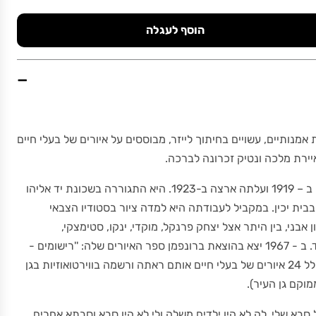
הוסף לעגלה
−
נותיים, עשויים בחיתוך לייזר, מבוססים על איורים של בעלי חיים
ירת מלכה ונטיק זכרונה לברכה.
מלכה ונטיק נולדה באודסה ב – 1919 ועלתה ארצה ב-1923. היא התגוררה בשכונת יד אליהו
בית יכין. במקביל לעבודתה היא למדה ציור בסטודיו הצבאי
אבני, בין היתר אצל יצחק פרנקל, מוקדי, ינקו, סטימצקי,
שטרייכמן חנה טברסקי ועוד. ב - 1967 יצא בהוצאת ברונפמן ספר האיורים שלה: ''רישומים -
דמויות בעלי חיים'' הספר כולל 24 איורים של בעלי חיים אותם ראתה ורשמה בווירטואוזיות בגן
וקם גן העיר).
בא שלי. לה לא היו ילדים משלה ולי לא היו סבא וסבתא אחרים,