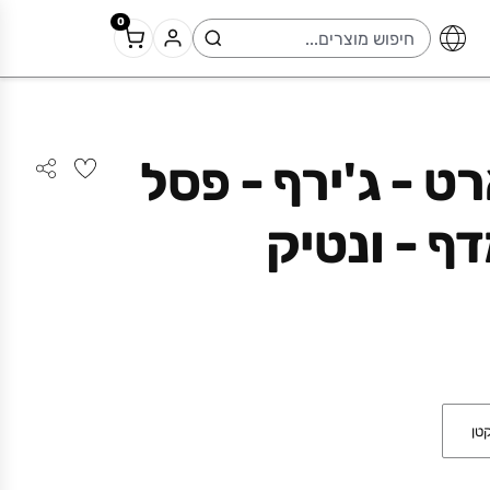
0
ט - ג'ירף - פסל
ף - ונטיק
טן