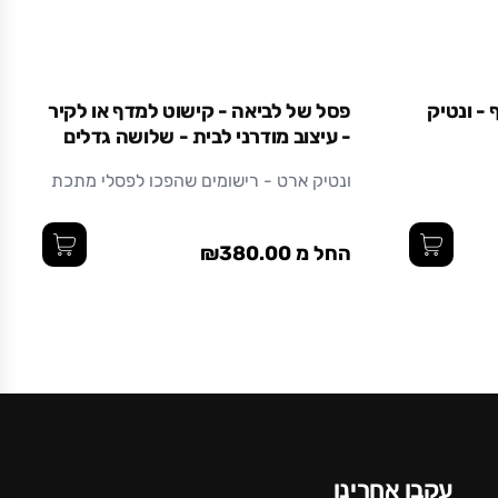
מתכת בצביעה אלקטרוסטטית (צבע אבקתי בתנור)
עמיד ואיכותי לאורך זמן.
קטן
גדול
בינוני
 - ונטיק
פסל של לביאה - קישוט למדף או לקיר
- עיצוב מודרני לבית - שלושה גדלים
ונטיק ארט - רישומים שהפכו לפסלי מתכת
החל מ ₪380.00
עקבו אחרינו