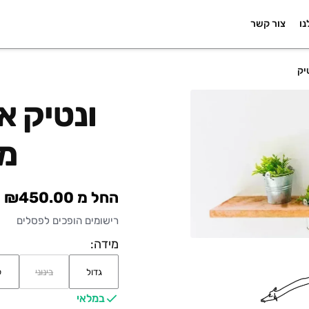
נו
צור קשר
יק
ונטיק אר
מד
החל מ ₪450.00
רישומים הופכים לפסלים
מידה:
גדול
בינוני
ק
במלאי