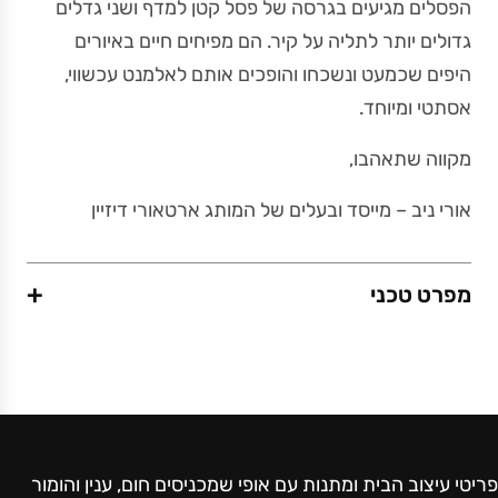
הפסלים מגיעים בגרסה של פסל קטן למדף ושני גדלים
גדולים יותר לתליה על קיר. הם מפיחים חיים באיורים
היפים שכמעט ונשכחו והופכים אותם לאלמנט עכשווי,
אסתטי ומיוחד.
מקווה שתאהבו,
אורי ניב – מייסד ובעלים של המותג ארטאורי דיזיין
+
מפרט טכני
חומר
מתכת בצביעה אלקטרוסטטית (צבע אבקתי בתנור)
עמיד ואיכותי לאורך זמן.
פריטי עיצוב הבית ומתנות עם אופי שמכניסים חום, ענין והומור