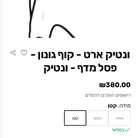
ונטיק ארט - קוף גונון -
פסל מדף - ונטיק
₪380.00
רישומים הופכים לפסלים
מידה:
קטן
גדול
בינוני
קטן
במלאי