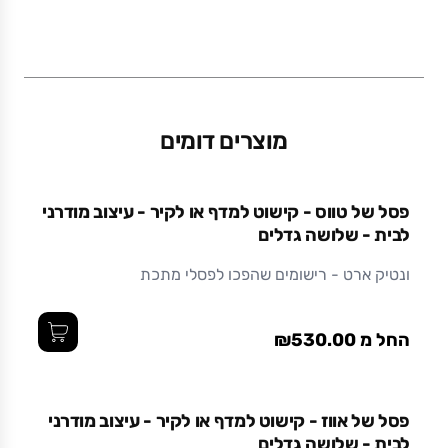
משקל (גרם)
0
מוצרים דומים
חומר
מתכת בצביעה אלקטרוסטטית (צבע אבקתי בתנור)
פסל של טווס - קישוט למדף או לקיר - עיצוב מודרני
עמיד ואיכותי לאורך זמן.
לבית - שלושה גדלים
ונטיק ארט - רישומים שהפכו לפסלי מתכת
החל מ ₪530.00
פסל של אווז - קישוט למדף או לקיר - עיצוב מודרני
לבית - שלושה גדלים