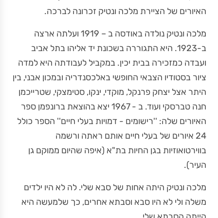
האיורים של הציירת מלכה ונטיק זכרונה לברכה.
מלכה ונטיק נולדה באודסה ב – 1919 ועלתה ארצה
ב-1923. היא התגוררה בשכונת יד אליהו בתל אביב
ועבדה כמזכירה בבית יכין. במקביל לעבודתה היא למדה
ציור בסטודיו הצבאי החופשי באלכסנדריה ובמכון אבני, בין
היתר אצל יצחק פרנקל, מוקדי, ינקו, סטימצקי, שטרייכמן
חנה טברסקי ועוד. ב - 1967 יצא בהוצאת ברונפמן ספר
האיורים שלה: ''רישומים - דמויות בעלי חיים'' הספר כולל
24 איורים של בעלי חיים אותם ראתה ורשמה
בווירטואוזיות בגן החיות בת"א (איפה שהיום ממוקם גן
העיר).
מלכה ונטיק היתה אחות של סבא שלי. לה לא היו ילדים
משלה ולי לא היו סבא וסבתא אחרים, כך שלמעשה היא
הייתה הסבתא שלי.