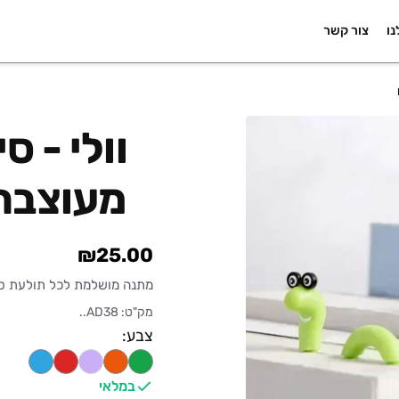
נו
צור קשר
וולי - ס
מעוצבת
₪25.00
מתנה מושלמת לכל תולעת ס
מק"ט: AD38..
צבע:
במלאי