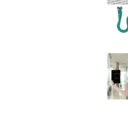
משקל (גרם)
מידות (ס"מ)
חומר