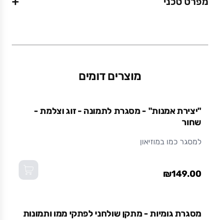
+
מפרט טכני
משקל (גרם)
0.76
מוצרים דומים
מידות (ס"מ)
22 x 5 x 16
אזל מהמלאי
"יצירת אמנות" - מסגרת לתמונה - זוג וצלמת -
שחור
חומר
למסגר כמו במוזיאון
מתכת בצביעה אלקטרוסטטית (צבע אבקתי בתנור)
עמיד ואיכותי לאורך זמן.
₪149.00
מסגרת גומיות - מתקן שולחני לפתקי ממו ותמונות